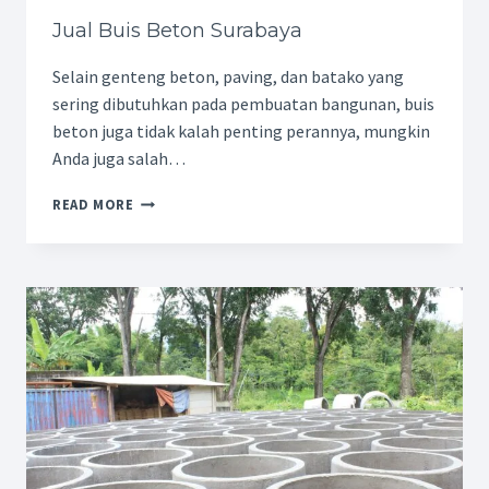
Jual Buis Beton Surabaya
Selain genteng beton, paving, dan batako yang
sering dibutuhkan pada pembuatan bangunan, buis
beton juga tidak kalah penting perannya, mungkin
Anda juga salah…
READ MORE