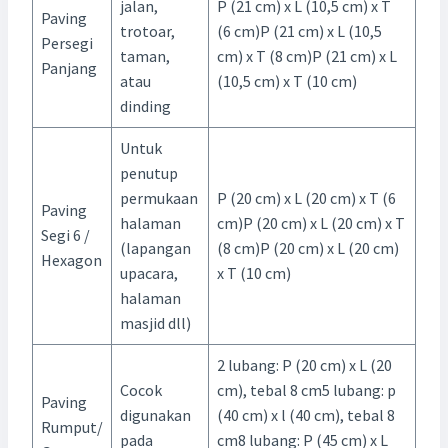
jalan,
P (21 cm) x L (10,5 cm) x T
Paving
trotoar,
(6 cm)P (21 cm) x L (10,5
Persegi
taman,
cm) x T (8 cm)P (21 cm) x L
Panjang
atau
(10,5 cm) x T (10 cm)
dinding
Untuk
penutup
permukaan
P (20 cm) x L (20 cm) x T (6
Paving
halaman
cm)P (20 cm) x L (20 cm) x T
Segi 6 /
(lapangan
(8 cm)P (20 cm) x L (20 cm)
Hexagon
upacara,
x T (10 cm)
halaman
masjid dll)
2 lubang: P (20 cm) x L (20
Cocok
cm), tebal 8 cm5 lubang: p
Paving
digunakan
(40 cm) x l (40 cm), tebal 8
Rumput/
pada
cm8 lubang: P (45 cm) x L