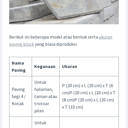
Berikut ini beberapa model atau bentuk serta
ukuran
paving block
yang biasa diproduksi.
Nama
Kegunaan
Ukuran
Paving
Untuk
P (20 cm) x L (20 cm) x T (6
Paving
halaman,
cm)P (20 cm) x L (20 cm) x T
Segi 4 /
taman atau
(8 cm)P (20 cm) x L (20 cm)
Kotak
trotoar
x T (10 cm)
jalan
Untuk